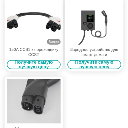
Видео
150A CCS1 к переходнику
Зарядное устройство для
CCS2
смарт-дома и
коммерческого
Получите самую
Получите самую
использования Wallbox EV
лучшую цену
лучшую цену
мощностью 22 кВт с
поддержкой RFID, WiFi и
OCPP