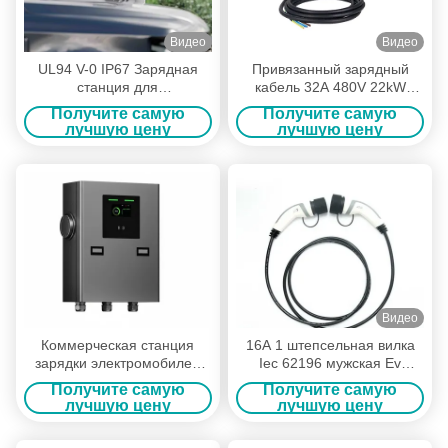
Видео
Видео
UL94 V-0 IP67 Зарядная
Привязанный зарядный
станция для
кабель 32A 480V 22kW
электромобилей
электротранспорта
Получите самую
Получите самую
стандартов IEC 62196 для
лучшую цену
лучшую цену
руководств ev типа 2
зарядной станции поручая
Видео
Коммерческая станция
16A 1 штепсельная вилка
зарядки электромобилей
Iec 62196 мужская Ev
OCPP Wallbox мощностью
участка 5m для типа 2
Получите самую
Получите самую
22 кВт с управлением
стороны зарядной станции
лучшую цену
лучшую цену
умной сетью
к кабелю заряжателя ev
типа 2