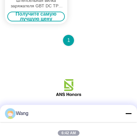
Штепсельная вилка
заряжателя GBT DC TPU
125A CCS EV
Получите самую
комбинированная с
лучшую цену
подгонянной длиной
1
Социальные сети
Wang
6:42 AM