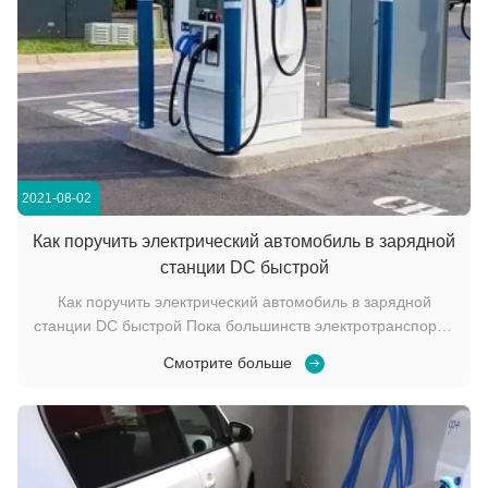
2021-08-02
Как поручить электрический автомобиль в зарядной
станции DC быстрой
Как поручить электрический автомобиль в зарядной
станции DC быстрой Пока большинств электротранспорты
(EVs) поручены дома всю ночь или на работе в течение
Смотрите больше
дня, поручать DC быстрый, по мере того как оно часто
вызван, может поручить EV до 80% в как немного как 20-30
минут. Так, как DC голодает поруча...