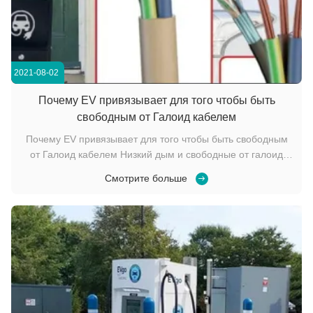
2021-08-02
Почему EV привязывает для того чтобы быть
свободным от Галоид кабелем
Почему EV привязывает для того чтобы быть свободным
от Галоид кабелем Низкий дым и свободные от галоид
середины что изоляция провода не содержит галоид и не
Смотрите больше
выпускает галоид-содержание газов во время сгорания, и
концентрация дыма низки Когда огонь к сожалению
происходит, много людей не горятся к см...