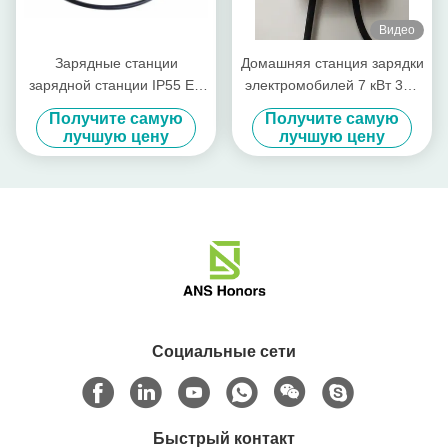
Видео
Зарядные станции
Домашняя станция зарядки
зарядной станции IP55 EV
электромобилей 7 кВт 32А
корабля OEM 3Phase e
Type2 с 5M кабелем
Получите самую
Получите самую
быстрые
лучшую цену
лучшую цену
Социальные сети
Быстрый контакт