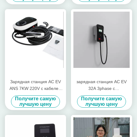
Настенное зарядное
функцией отложенной
устройство для
зарядки
электромобилей IP65
водонепроницаемая
поддержка Подключение
RFID / WiFi / Bluetooth
Доступно в белом и черном
цветах
Зарядная станция AC EV
зарядная станция AC EV
ANS 7KW 220V с кабелем
32A 3phase с
5m черным TUV
балансированием загрузки
Получите самую
Получите самую
OCPP WIFi
лучшую цену
лучшую цену