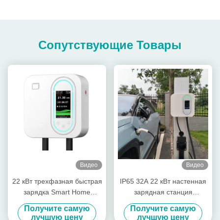
Сопутствующие Товары
Видео
Видео
22 кВт трехфазная быстрая
IP65 32A 22 кВт настенная
зарядка Smart Home
зарядная станция
Wallbox
переменного тока для
Получите самую
Получите самую
сертифицированный CE
электромобилей с
лучшую цену
лучшую цену