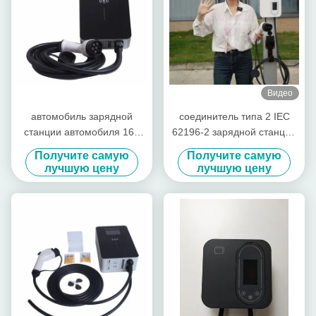
Видео
автомобиль зарядной
соединитель типа 2 IEC
станции автомобиля 16A
62196-2 зарядной станции
400V 11kW e электрический
AC EV 11kw 380V 32A
Получите самую
Получите самую
затыкает внутри станции с
быстрый поручая
лучшую цену
лучшую цену
картами RFID