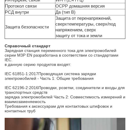
Интерфейс связи
Wi-Fi (2,4 ГГц)
Протокол связи
OCPP домашняя версия
РСД внутри
Да (тип B)
Защита от перенапряжений,
сверхтемпературы, сверх/под
Защита безопасности
напряжением, сверх
защиту от тока и земли
Справочный стандарт
Зарядная станция переменного тока для электромобилей
серии M3P EN разработана в соответствии со стандартами
IEC.
в данную серию продуктов входят:
IEC 61851-1:2017Проводящая система зарядки
электромобилей - Часть 1: Общие требования
IEC 62196-2:2016Проводки, розетки, соединители и входы для
транспортных средств
зарядка электромобилей Часть 2: Совместимость измерений и
взаимозаменяемость
Требования к аксессуарам для контактовых штифовок и
контактных труб