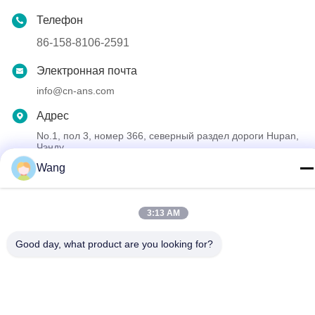
Телефон
86-158-8106-2591
Электронная почта
info@cn-ans.com
Адрес
No.1, пол 3, номер 366, северный раздел дороги Hupan,
Чэнду
Wang
политика конфиденциальности
|
Карта сайта
3:13 AM
Качество Китая хорошее Зарядные кабели типа 2 EV
Поставщик. © авторского права 2021-2026 Chengdu Honors
Good day, what product are you looking for?
Technology Co.,Ltd . Все права защищены.