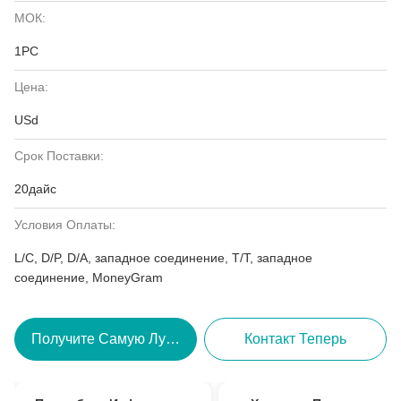
МОК:
1PC
Цена:
USd
Срок Поставки:
20дайс
Условия Оплаты:
L/C, D/P, D/A, западное соединение, T/T, западное
соединение, MoneyGram
Получите Самую Лучшую Цену
Контакт Теперь