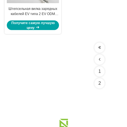
Штепсельная вилка зарядных
кабелей EV типа 2 EV ODM
поручая прикалывает контакт
Получите самую лучшую
крепко Sliving терминала
цену
1
2