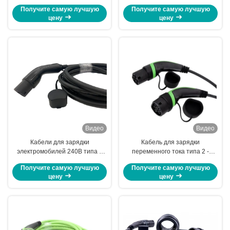
кабелями EV одиночной фазы
устройство для
Получите самую лучшую
Получите самую лучшую
7kW
электромобилей с
цену
цену
сертификацией CE и
управлением WiFi APP
Видео
Видео
Кабели для зарядки
Кабель для зарядки
электромобилей 240В типа 2
переменного тока типа 2 -
Хантсменские материалы
Европейский стандарт (IEC)
Получите самую лучшую
Получите самую лучшую
32А/16А ПЭ-терминал для
11Kw/22Kw Кабель для зарядки
цену
цену
гибких вариантов зарядки
типа 2 до типа 2