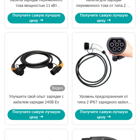
тока мощностью 11 кВт
переменного тока от типа 2 до
Выдерживает напряжение 2000
типа 2 Европейский стандарт
Получите самую лучшую
Получите самую лучшую
В для электромобилей
IEC 11Kw/22Kw
цену
цену
длительного действия
Видео
Улучшите свой опыт зарядки с
Уровень предохранения от
кабелем зарядки 240В Ev
типа 2 IP67 зарядного кабеля
цвета 5m ODM изготовленный
Получите самую лучшую
Получите самую лучшую
на заказ электрический
цену
цену