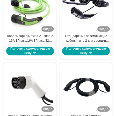
Видео
Видео
Кабель зарядки типа 2 - типа 2
Стандартные заземляющие
16A 1Phase/16A 3Phase/32A
кабели типа 2 для зарядки
1Phase/32A 3Phase
электромобилей с
Получите самую лучшую
Получите самую лучшую
материалами Huntsman и
цену
цену
уровнем защиты IP65
Видео
Видео
Кабель зарядки переменного
Кабель для зарядки