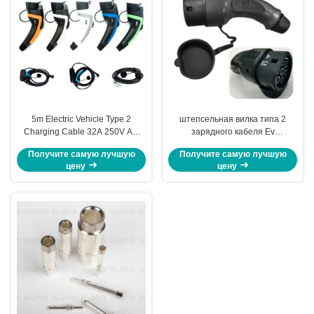
5m Electric Vehicle Type 2
штепсельная вилка типа 2
Charging Cable 32A 250V AC
зарядного кабеля Ev
Lightning Protection
электрического автомобиля
Получите самую лучшую
Получите самую лучшую
250V 32A женская
цену
цену