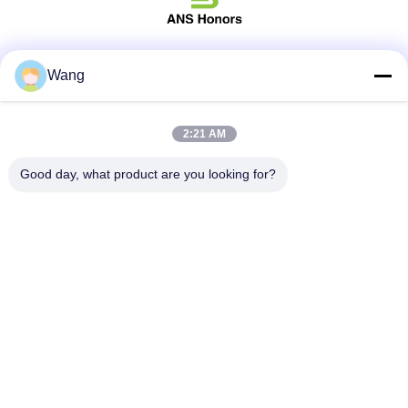
Социальные сети
Wang
2:21 AM
Быстрый контакт
Good day, what product are you looking for?
Телефон
86-158-8106-2591
Электронная почта
info@cn-ans.com
Адрес
No.1, пол 3, номер 366, северный раздел дороги Hupan,
Чэнду