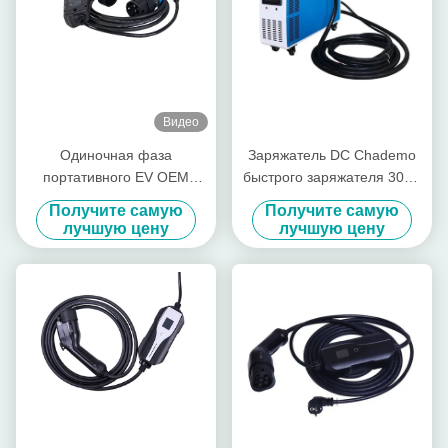
Видео
Одиночная фаза
Заряжатель DC Chademo
портативного EV OEM
быстрого заряжателя 30kw
EVSE заряжателя типа 2 5
380V CCS быстрого
Получите самую
Получите самую
метров кабеля
портативный
лучшую цену
лучшую цену