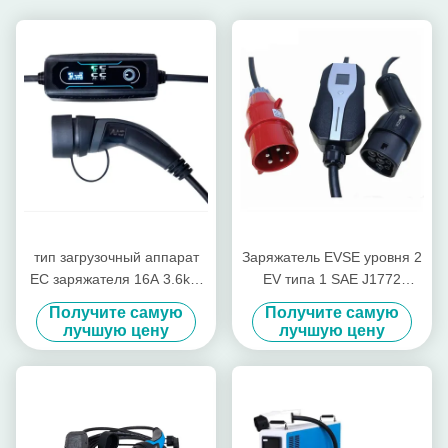
тип загрузочный аппарат
Заряжатель EVSE уровня 2
ЕС заряжателя 16A 3.6kW
EV типа 1 SAE J1772
портативный EV
портативный Switchable со
Получите самую
Получите самую
электротранспорта
штепсельной вилкой CEE
лучшую цену
лучшую цену