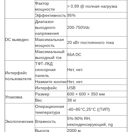
Фактор
> 0,99 @ полная нагрузка
мощности
Эффективность
95%
Диапазон
выходного
200-750Vdc
напряжения
DC выведен
Максимальная
20 кВт постоянного тока
мощность
Максимальный
66A DC
выходный ток
ТФТ-ЛКД
сенсорная
Нет, нет.
Интерфейс
панель
пользователя
Нажмите кнопки
Нет, нет.
Интерфейс
USB
Размер
600 × 600 × 350 мм
Упаковка
Вес
38 кг
Операционная
-40~85°C,25°C ((ТИП)
температура
5%-90% RH,
Экологические
Влажность
неконденсирующий, ng
Высота
2000 м