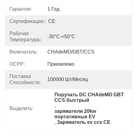
Гарантия:
1 Год
Сертификации::
CE
Рабочая
-30°C-+50°C
Температура::
Включатель:
CHAdeMO/GBT/CCS
OCPP:
Приемлемо
Поставка
100000 Шт/месяц
Способности:
Поручать DC CHAdeMO GBT 
CCS быстрый
, 
Выделить:
заряжатели 20kw 
портативные EV
, 
Заряжатель ev ccs CE