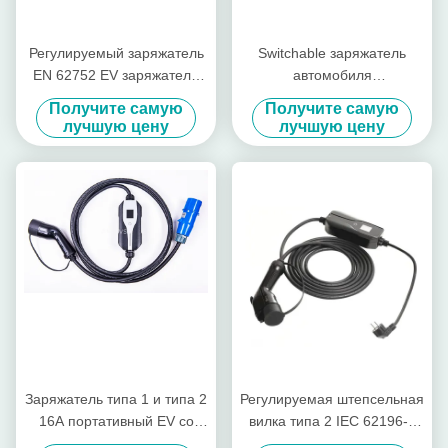
Регулируемый заряжатель
Switchable заряжатель
EN 62752 EV заряжателя
автомобиля
16A портативный EV
электротранспорта
Получите самую
Получите самую
быстрый
заряжателя EVSE типа 2
лучшую цену
лучшую цену
10A/16A EV
Заряжатель типа 1 и типа 2
Регулируемая штепсельная
16A портативный EV со
вилка типа 2 IEC 62196-2
штепсельной вилкой
заряжателя автомобиля