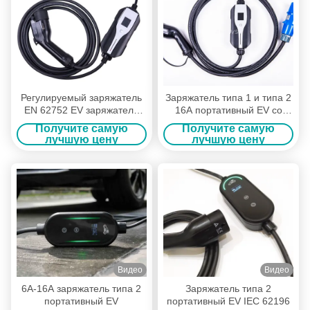
Регулируемый заряжатель
Заряжатель типа 1 и типа 2
EN 62752 EV заряжателя
16A портативный EV со
16A портативный EV
штепсельной вилкой IEC309
Получите самую
Получите самую
быстрый
CEE
лучшую цену
лучшую цену
Видео
Видео
6A-16A заряжатель типа 2
Заряжатель типа 2
портативный EV
портативный EV IEC 62196