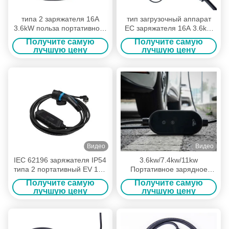
типа 2 заряжателя 16A
тип загрузочный аппарат
3.6kW польза портативного
ЕС заряжателя 16A 3.6kW
EV домашняя со сверх
портативный EV
Получите самую
Получите самую
настоящей защитой
электротранспорта
лучшую цену
лучшую цену
Видео
Видео
IEC 62196 заряжателя IP54
3.6kw/7.4kw/11kw
типа 2 портативный EV 16A
Портативное зарядное
3.6kW для электрического
устройство для
Получите самую
Получите самую
автомобиля
электромобилей типа 2
лучшую цену
лучшую цену