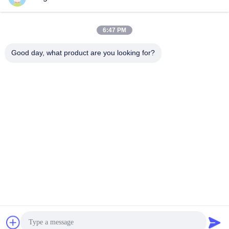
6:47 PM
Быстрый контакт
Good day, what product are you looking for?
Телефон
86-158-8106-2591
Электронная почта
info@cn-ans.com
Адрес
No.1, пол 3, номер 366, северный раздел дороги Hupan,
Чэнду
политика конфиденциальности
|
Карта сайта
Качество Китая хорошее Зарядные кабели типа 2 EV
Поставщик. © авторского права 2021-2026 Chengdu Honors
Technology Co.,Ltd . Все права защищены.