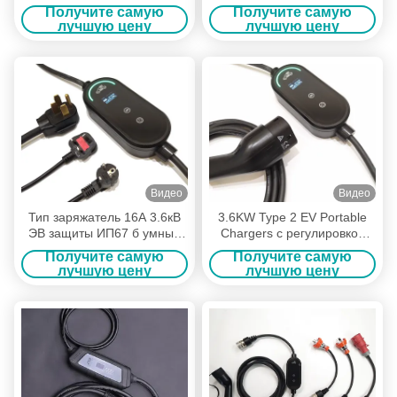
Получите самую
Получите самую
лучшую цену
лучшую цену
Видео
Видео
Тип заряжатель 16А 3.6кВ
3.6KW Type 2 EV Portable
ЭВ защиты ИП67 б умный
Chargers с регулировкой
портативный с датчиком
тока
Получите самую
Получите самую
температуры
лучшую цену
лучшую цену