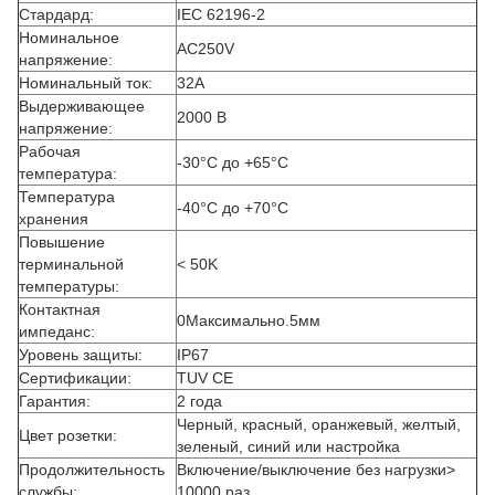
Стардард:
IEC 62196-2
Номинальное
AC250V
напряжение:
Номинальный ток:
32А
Выдерживающее
2000 В
напряжение:
Рабочая
-30°C до +65°C
температура:
Температура
-40°C до +70°C
хранения
Повышение
терминальной
< 50K
температуры:
Контактная
0Максимально.5мм
импеданс:
Уровень защиты:
IP67
Сертификации:
TUV CE
Гарантия:
2 года
Черный, красный, оранжевый, желтый,
Цвет розетки:
зеленый, синий или настройка
Продолжительность
Включение/выключение без нагрузки>
службы:
10000 раз