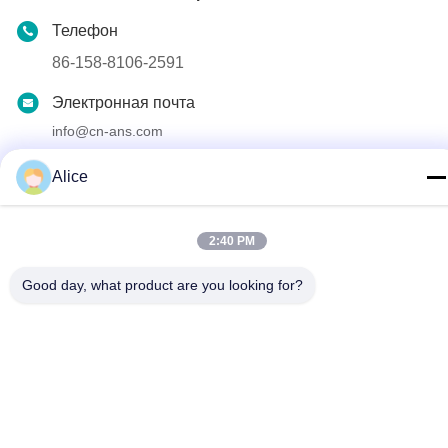
Телефон
86-158-8106-2591
Электронная почта
info@cn-ans.com
Адрес
Alice
No.1, пол 3, номер 366, северный раздел дороги Hupan,
Чэнду
2:40 PM
политика конфиденциальности
|
Карта сайта
Good day, what product are you looking for?
Качество Китая хорошее Зарядные кабели типа 2 EV
Поставщик. © авторского права 2021-2026 Chengdu Honors
Technology Co.,Ltd . Все права защищены.