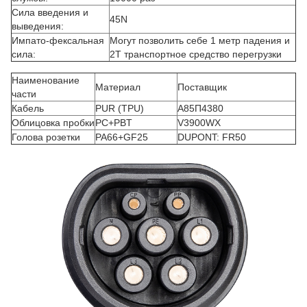
Сила введения и
45N
выведения:
Импато-фексальная
Могут позволить себе 1 метр падения и
сила:
2T транспортное средство перегрузки
Наименование
Материал
Поставщик
части
Кабель
PUR (TPU)
А85П4380
Облицовка пробки
PC+PBT
V3900WX
Голова розетки
PA66+GF25
DUPONT: FR50