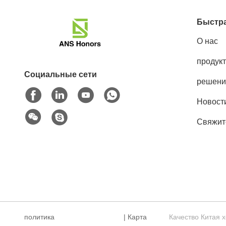
Быстра
О нас
продук
Социальные сети
решени
Новост
Свяжит
политика
|
Карта
Качество Китая 