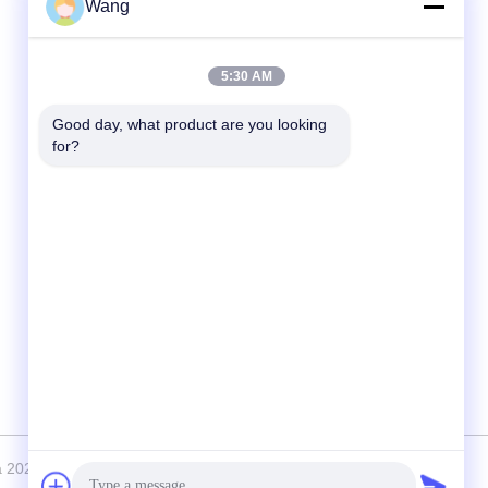
Wang
Быстрый контакт
5:30 AM
Телефон
86-158-8106-2591
Good day, what product are you looking 
for?
Электронная почта
info@cn-ans.com
Адрес
No.1, пол 3, номер 366, северный раздел
дороги Hupan, Чэнду
 2021-2026 Chengdu Honors Technology Co.,Ltd . Все права