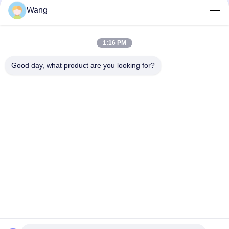
Социальные сети
Wang
1:16 PM
Быстрый контакт
Good day, what product are you looking for?
Телефон
86-158-8106-2591
Электронная почта
info@cn-ans.com
Адрес
No.1, пол 3, номер 366, северный раздел дороги Hupan,
Чэнду
политика конфиденциальности
|
Карта сайта
Качество Китая хорошее Зарядные кабели типа 2 EV
Поставщик. © авторского права 2021-2026 Chengdu Honors