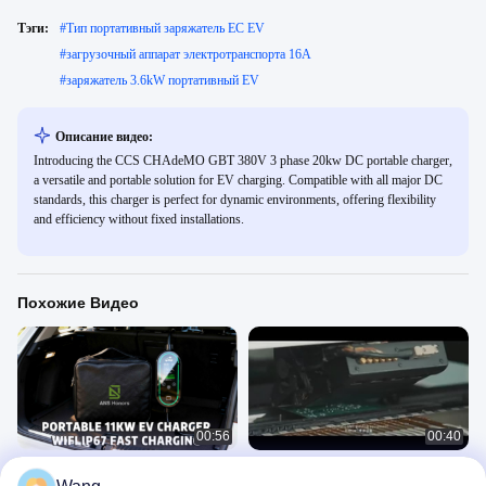
Тэги:
#
Тип портативный заряжатель ЕС EV
#
загрузочный аппарат электротранспорта 16A
#
заряжатель 3.6kW портативный EV
Описание видео:
Introducing the CCS CHAdeMO GBT 380V 3 phase 20kw DC portable charger,
a versatile and portable solution for EV charging. Compatible with all major DC
standards, this charger is perfect for dynamic environments, offering flexibility
and efficiency without fixed installations.
Похожие Видео
00:56
00:40
Портативное зарядное устройство
Заряжатель AC портативный